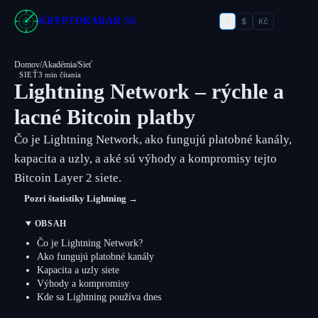
€
KRYPTORADAR
.SK
$
Kč
Domov
/
Akadémia
/
Sieť
SIEŤ
3 min čítania
Lightning Network – rýchle a
lacné Bitcoin platby
Čo je Lightning Network, ako fungujú platobné kanály,
kapacita a uzly, a aké sú výhody a kompromisy tejto
Bitcoin Layer 2 siete.
Pozri štatistiky Lightning →
OBSAH
Čo je Lightning Network?
Ako fungujú platobné kanály
Kapacita a uzly siete
Výhody a kompromisy
Kde sa Lightning používa dnes