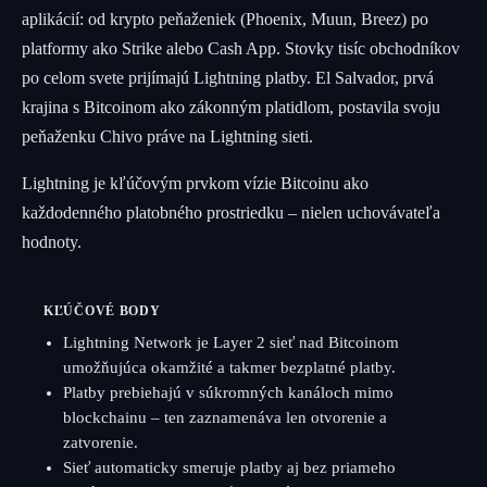
aplikácií: od krypto peňaženiek (Phoenix, Muun, Breez) po
platformy ako Strike alebo Cash App. Stovky tisíc obchodníkov
po celom svete prijímajú Lightning platby. El Salvador, prvá
krajina s Bitcoinom ako zákonným platidlom, postavila svoju
peňaženku Chivo práve na Lightning sieti.
Lightning je kľúčovým prvkom vízie Bitcoinu ako
každodenného platobného prostriedku – nielen uchovávateľa
hodnoty.
KĽÚČOVÉ BODY
Lightning Network je Layer 2 sieť nad Bitcoinom
umožňujúca okamžité a takmer bezplatné platby.
Platby prebiehajú v súkromných kanáloch mimo
blockchainu – ten zaznamenáva len otvorenie a
zatvorenie.
Sieť automaticky smeruje platby aj bez priameho