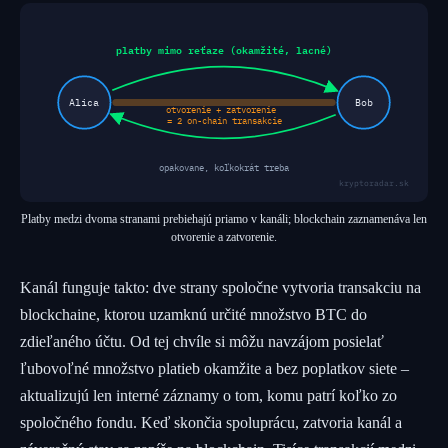
platby mimo reťaze (okamžité, lacné)
Alica
Bob
otvorenie + zatvorenie
= 2 on-chain transakcie
opakovane, koľkokrát treba
kryptoradar.sk
Platby medzi dvoma stranami prebiehajú priamo v kanáli; blockchain zaznamenáva len
otvorenie a zatvorenie.
Kanál funguje takto: dve strany spoločne vytvoria transakciu na
blockchaine, ktorou uzamknú určité množstvo BTC do
zdieľaného účtu. Od tej chvíle si môžu navzájom posielať
ľubovoľné množstvo platieb okamžite a bez poplatkov siete –
aktualizujú len interné záznamy o tom, komu patrí koľko zo
spoločného fondu. Keď skončia spoluprácu, zatvoria kanál a