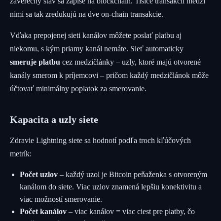
záverečný stav sa zapíše na blockchain. Tisíce transakcií medzi
nimi sa tak zredukujú na dve on-chain transakcie.
Vďaka prepojenej sieti kanálov môžete poslať platbu aj
niekomu, s kým priamy kanál nemáte. Sieť automaticky
smeruje platbu
cez medzičlánky – uzly, ktoré majú otvorené
kanály smerom k príjemcovi – pričom každý medzičlánok môže
účtovať minimálny poplatok za smerovanie.
Kapacita a uzly siete
Zdravie Lightning siete sa hodnotí podľa troch kľúčových
metrík:
Počet uzlov
– každý uzol je Bitcoin peňaženka s otvoreným
kanálom do siete. Viac uzlov znamená lepšiu konektivitu a
viac možností smerovanie.
Počet kanálov
– viac kanálov = viac ciest pre platby, čo