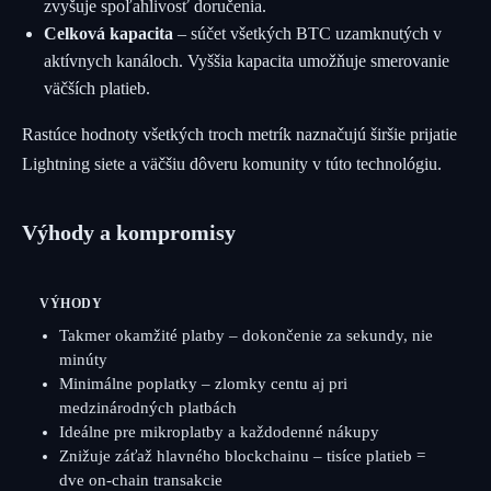
zvyšuje spoľahlivosť doručenia.
Celková kapacita
– súčet všetkých BTC uzamknutých v
aktívnych kanáloch. Vyššia kapacita umožňuje smerovanie
väčších platieb.
Rastúce hodnoty všetkých troch metrík naznačujú širšie prijatie
Lightning siete a väčšiu dôveru komunity v túto technológiu.
Výhody a kompromisy
VÝHODY
Takmer okamžité platby – dokončenie za sekundy, nie
minúty
Minimálne poplatky – zlomky centu aj pri
medzinárodných platbách
Ideálne pre mikroplatby a každodenné nákupy
Znižuje záťaž hlavného blockchainu – tisíce platieb =
dve on-chain transakcie