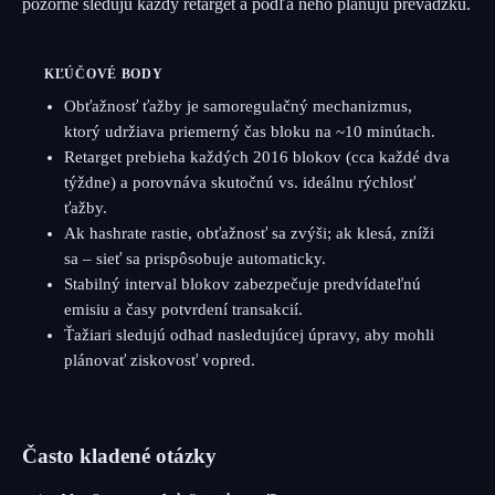
pozorne sledujú každý retarget a podľa neho plánujú prevádzku.
KĽÚČOVÉ BODY
Obťažnosť ťažby je samoregulačný mechanizmus,
ktorý udržiava priemerný čas bloku na ~10 minútach.
Retarget prebieha každých 2016 blokov (cca každé dva
týždne) a porovnáva skutočnú vs. ideálnu rýchlosť
ťažby.
Ak hashrate rastie, obťažnosť sa zvýši; ak klesá, zníži
sa – sieť sa prispôsobuje automaticky.
Stabilný interval blokov zabezpečuje predvídateľnú
emisiu a časy potvrdení transakcií.
Ťažiari sledujú odhad nasledujúcej úpravy, aby mohli
plánovať ziskovosť vopred.
Často kladené otázky