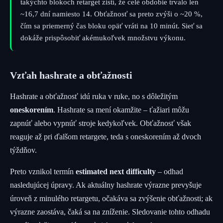
takýchto blokoch retarget zistí, že celé obdobie trvalo len
~16,7 dní namiesto 14. Obťažnosť sa preto zvýši o ~20 %,
čím sa priemerný čas bloku opäť vráti na 10 minút. Sieť sa
dokáže prispôsobiť akémukoľvek množstvu výkonu.
Vzťah hashrate a obťažnosti
Hashrate a obťažnosť idú ruka v ruke, no s dôležitým
oneskorením
. Hashrate sa mení okamžite – ťažiari môžu
zapnúť alebo vypnúť stroje kedykoľvek. Obťažnosť však
reaguje až pri ďalšom retargete, teda s oneskorením až dvoch
týždňov.
Preto vznikol termín
estimated next difficulty
– odhad
nasledujúcej úpravy. Ak aktuálny hashrate výrazne prevyšuje
úroveň z minulého retargetu, očakáva sa zvýšenie obťažnosti; ak
výrazne zaostáva, čaká sa na zníženie. Sledovanie tohto odhadu