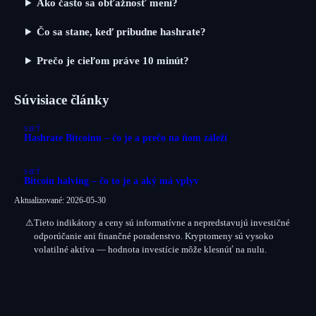
Ako často sa obťažnosť mení?
Čo sa stane, keď pribudne hashrate?
Prečo je cieľom práve 10 minút?
Súvisiace články
SIEŤ
Hashrate Bitcoinu – čo je a prečo na ňom záleží
SIEŤ
Bitcoin halving – čo to je a aký má vplyv
Aktualizované: 2026-05-30
⚠
Tieto indikátory a ceny sú
informatívne
a nepredstavujú investičné
odporúčanie ani finančné poradenstvo. Kryptomeny sú vysoko
volatilné aktíva — hodnota investície môže klesnúť na nulu.