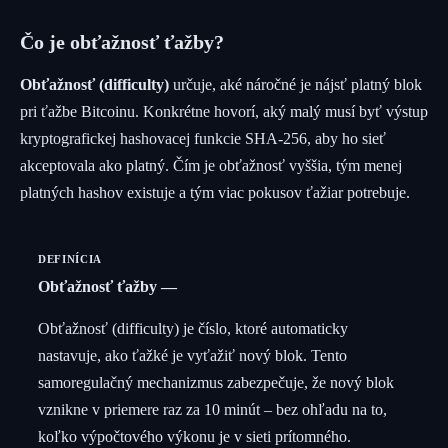
Čo je obťažnosť ťažby?
Obťažnosť (difficulty)
určuje, aké náročné je nájsť platný blok
pri ťažbe Bitcoinu. Konkrétne hovorí, aký malý musí byť výstup
kryptografickej hashovacej funkcie SHA-256, aby ho sieť
akceptovala ako platný. Čím je obťažnosť vyššia, tým menej
platných hashov existuje a tým viac pokusov ťažiar potrebuje.
DEFINÍCIA
Obťažnosť ťažby
Obťažnosť (difficulty) je číslo, ktoré automaticky
nastavuje, ako ťažké je vyťažiť nový blok. Tento
samoregulačný mechanizmus zabezpečuje, že nový blok
vznikne v priemere raz za 10 minút – bez ohľadu na to,
koľko výpočtového výkonu je v sieti prítomného.