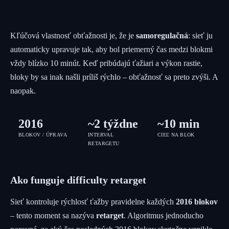
Kľúčová vlastnosť obťažnosti je, že je
samoregulačná
: sieť ju
automaticky upravuje tak, aby bol priemerný čas medzi blokmi
vždy blízko 10 minút. Keď pribúdajú ťažiari a výkon rastie,
bloky by sa inak našli príliš rýchlo – obťažnosť sa preto zvýši. A
naopak.
2016
~2 týždne
~10 min
BLOKOV / ÚPRAVA
INTERVAL
CIEĽ NA BLOK
RETARGETU
Ako funguje difficulty retarget
Sieť kontroluje rýchlosť ťažby pravidelne každých
2016 blokov
– tento moment sa nazýva
retarget
. Algoritmus jednoducho