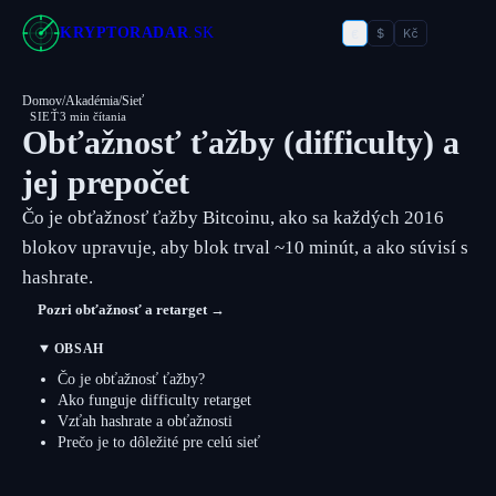
€
KRYPTORADAR
.SK
$
Kč
Domov
/
Akadémia
/
Sieť
SIEŤ
3 min čítania
Obťažnosť ťažby (difficulty) a
jej prepočet
Čo je obťažnosť ťažby Bitcoinu, ako sa každých 2016
blokov upravuje, aby blok trval ~10 minút, a ako súvisí s
hashrate.
Pozri obťažnosť a retarget →
OBSAH
Čo je obťažnosť ťažby?
Ako funguje difficulty retarget
Vzťah hashrate a obťažnosti
Prečo je to dôležité pre celú sieť