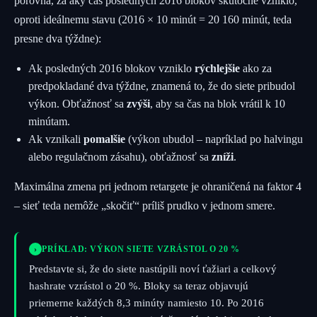
porovná, za aký čas posledných 2016 blokov skutočne vzniklo,
oproti ideálnemu stavu (2016 × 10 minút = 20 160 minút, teda
presne dva týždne):
Ak posledných 2016 blokov vzniklo
rýchlejšie
ako za
predpokladané dva týždne, znamená to, že do siete pribudol
výkon. Obťažnosť sa
zvýši
, aby sa čas na blok vrátil k 10
minútam.
Ak vznikali
pomalšie
(výkon ubudol – napríklad po halvingu
alebo regulačnom zásahu), obťažnosť sa
zníži
.
Maximálna zmena pri jednom retargete je ohraničená na faktor 4
– sieť teda nemôže „skočiť“ príliš prudko v jednom smere.
›
PRÍKLAD: VÝKON SIETE VZRÁSTOL O 20 %
Predstavte si, že do siete nastúpili noví ťažiari a celkový
hashrate vzrástol o 20 %. Bloky sa teraz objavujú
priemerne každých 8,3 minúty namiesto 10. Po 2016