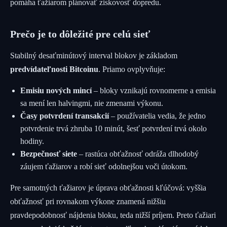
pomáha ťažiarom plánovať ziskovosť dopredu.
Prečo je to dôležité pre celú sieť
Stabilný desaťminútový interval blokov je základom
predvídateľnosti Bitcoinu
. Priamo ovplyvňuje:
Emisiu nových mincí
– bloky vznikajú rovnomerne a emisia
sa mení len halvingmi, nie zmenami výkonu.
Časy potvrdení transakcií
– používatelia vedia, že jedno
potvrdenie trvá zhruba 10 minút, šesť potvrdení trvá okolo
hodiny.
Bezpečnosť siete
– rastúca obťažnosť odráža dlhodobý
záujem ťažiarov a robí sieť odolnejšou voči útokom.
Pre samotných ťažiarov je úprava obťažnosti kľúčová: vyššia
obťažnosť pri rovnakom výkone znamená nižšiu
pravdepodobnosť nájdenia bloku, teda nižší príjem. Preto ťažiari