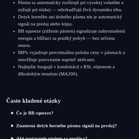
Pásma sa automaticky rozširujú pri vysokej volatilite a
zužujú pri nízkej — odzrkadľujú živú dynamiku trhu.
Dotyk horného ani dolného pásma nie je automatický
signál na predaj alebo kúpu.
BB squeeze (zúženie pásiem) signalizuje nahromadenú
energiu a blížiaci sa prudký pohyb — bez určenia
smeru.
BB% vyjadruje percentuálnu polohu ceny v pásmach a
umožňuje porovnanie naprieč aktívami.
Najlepšie fungujú v kombinácii s RSI, objemom a
dlhodobým trendom (MA200).
Často kladené otázky
Čo je BB squeeze?
Znamená dotyk horného pásma signál na predaj?
Aké nastavenie pásiem sa používa?