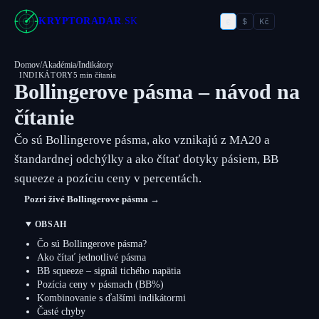
€
KRYPTORADAR
.SK
$
Kč
Domov
/
Akadémia
/
Indikátory
INDIKÁTORY
5 min čítania
Bollingerove pásma – návod na
čítanie
Čo sú Bollingerove pásma, ako vznikajú z MA20 a
štandardnej odchýlky a ako čítať dotyky pásiem, BB
squeeze a pozíciu ceny v percentách.
Pozri živé Bollingerove pásma →
OBSAH
Čo sú Bollingerove pásma?
Ako čítať jednotlivé pásma
BB squeeze – signál tichého napätia
Pozícia ceny v pásmach (BB%)
Kombinovanie s ďalšími indikátormi
Časté chyby