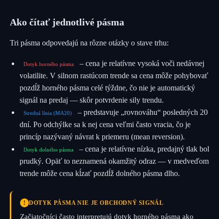
Ako čítať jednotlivé pásma
Tri pásma odpovedajú na rôzne otázky o stave trhu:
– cena je relatívne vysoká voči nedávnej
Dotyk horného pásma
volatilite. V silnom rastúcom trende sa cena môže pohybovať
pozdĺž horného pásma celé týždne, čo nie je automatický
signál na predaj — skôr potvrdenie sily trendu.
– predstavuje „rovnováhu“ posledných 20
Stredná línia (MA20)
dní. Po odchýlke sa k nej cena veľmi často vracia, čo je
princíp nazývaný návrat k priemeru (mean reversion).
– cena je relatívne nízka, predajný tlak bol
Dotyk dolného pásma
prudký. Opäť to neznamená okamžitý odraz — v medveďom
trende môže cena kĺzať pozdĺž dolného pásma dlho.
!
DOTYK PÁSMA NIE JE OBCHODNÝ SIGNÁL
Začiatočníci často interpretujú dotyk horného pásma ako