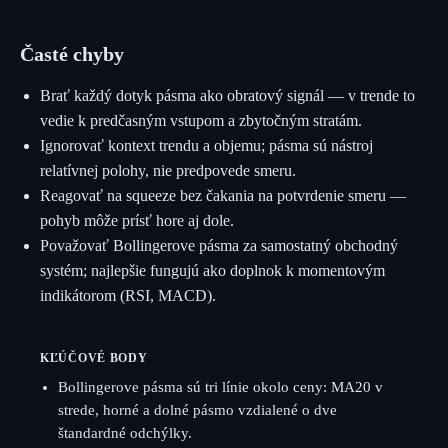
Časté chyby
Brať každý dotyk pásma ako obratový signál — v trende to
vedie k predčasným vstupom a zbytočným stratám.
Ignorovať kontext trendu a objemu; pásma sú nástroj
relatívnej polohy, nie predpovede smeru.
Reagovať na squeeze bez čakania na potvrdenie smeru —
pohyb môže prísť hore aj dole.
Považovať Bollingerove pásma za samostatný obchodný
systém; najlepšie fungujú ako doplnok k momentovým
indikátorom (RSI, MACD).
KĽÚČOVÉ BODY
Bollingerove pásma sú tri línie okolo ceny: MA20 v
strede, horné a dolné pásmo vzdialené o dve
štandardné odchýlky.