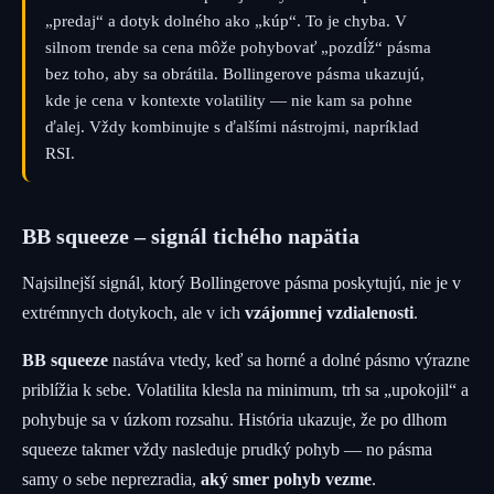
„predaj“ a dotyk dolného ako „kúp“. To je chyba. V
silnom trende sa cena môže pohybovať „pozdĺž“ pásma
bez toho, aby sa obrátila. Bollingerove pásma ukazujú,
kde je cena v kontexte volatility — nie kam sa pohne
ďalej. Vždy kombinujte s ďalšími nástrojmi, napríklad
RSI.
BB squeeze – signál tichého napätia
Najsilnejší signál, ktorý Bollingerove pásma poskytujú, nie je v
extrémnych dotykoch, ale v ich
vzájomnej vzdialenosti
.
BB squeeze
nastáva vtedy, keď sa horné a dolné pásmo výrazne
priblížia k sebe. Volatilita klesla na minimum, trh sa „upokojil“ a
pohybuje sa v úzkom rozsahu. História ukazuje, že po dlhom
squeeze takmer vždy nasleduje prudký pohyb — no pásma
samy o sebe neprezradia,
aký smer pohyb vezme
.