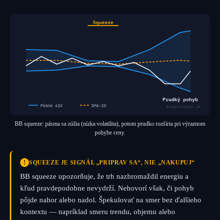
Squeeze
Prudký pohyb
Pásma ±2σ
SMA-20
kryptoradar.sk
BB squeeze: pásma sa zúžia (nízka volatilita), potom prudko rozšíria pri výraznom
pohybe ceny.
!
SQUEEZE JE SIGNÁL „PRIPRAV SA“, NIE „NAKUPUJ“
BB squeeze upozorňuje, že trh nazhromaždil energiu a
kľud pravdepodobne nevydrží. Nehovorí však, či pohyb
pôjde nahor alebo nadol. Špekulovať na smer bez ďalšieho
kontextu — napríklad smeru trendu, objemu alebo