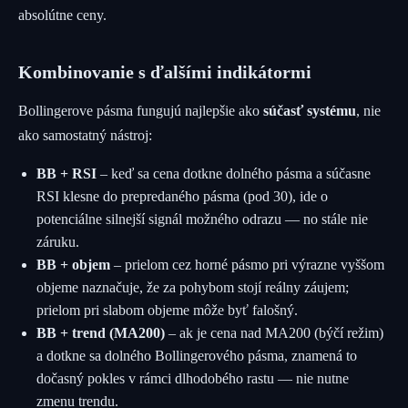
absolútne ceny.
Kombinovanie s ďalšími indikátormi
Bollingerove pásma fungujú najlepšie ako
súčasť systému
, nie
ako samostatný nástroj:
BB + RSI
– keď sa cena dotkne dolného pásma a súčasne
RSI klesne do prepredaného pásma (pod 30), ide o
potenciálne silnejší signál možného odrazu — no stále nie
záruku.
BB + objem
– prielom cez horné pásmo pri výrazne vyššom
objeme naznačuje, že za pohybom stojí reálny záujem;
prielom pri slabom objeme môže byť falošný.
BB + trend (MA200)
– ak je cena nad MA200 (býčí režim)
a dotkne sa dolného Bollingerového pásma, znamená to
dočasný pokles v rámci dlhodobého rastu — nie nutne
zmenu trendu.