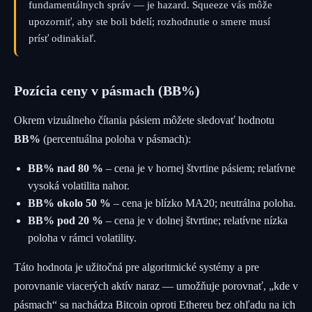
fundamentálnych správ — je hazard. Squeeze vás môže
upozorniť, aby ste boli bdelí; rozhodnutie o smere musí
prísť odinakiaľ.
Pozícia ceny v pásmach (BB%)
Okrem vizuálneho čítania pásiem môžete sledovať hodnotu
BB%
(percentuálna poloha v pásmach):
BB% nad 80 %
– cena je v hornej štvrtine pásiem; relatívne
vysoká volatilita nahor.
BB% okolo 50 %
– cena je blízko MA20; neutrálna poloha.
BB% pod 20 %
– cena je v dolnej štvrtine; relatívne nízka
poloha v rámci volatility.
Táto hodnota je užitočná pre algoritmické systémy a pre
porovnanie viacerých aktív naraz — umožňuje porovnať, „kde v
pásmach“ sa nachádza Bitcoin oproti Ethereu bez ohľadu na ich