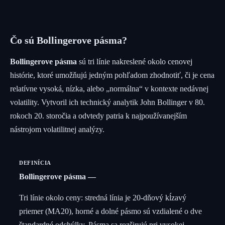
Čo sú Bollingerove pásma?
Bollingerove pásma
sú tri línie nakreslené okolo cenovej
histórie, ktoré umožňujú jedným pohľadom zhodnotiť, či je cena
relatívne vysoká, nízka, alebo „normálna“ v kontexte nedávnej
volatility. Vytvoril ich technický analytik John Bollinger v 80.
rokoch 20. storočia a odvtedy patria k najpoužívanejším
nástrojom volatilitnej analýzy.
DEFINÍCIA
Bollingerove pásma
Tri línie okolo ceny: stredná línia je 20-dňový kĺzavý
priemer (MA20), horné a dolné pásmo sú vzdialené o dve
štandardné odchýlky. Pásma sa rozširujú pri vysokej