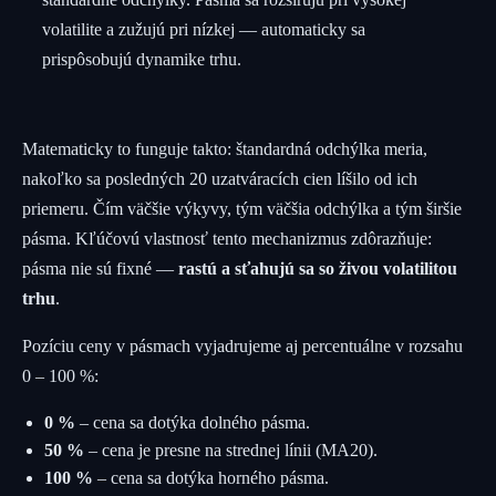
volatilite a zužujú pri nízkej — automaticky sa
prispôsobujú dynamike trhu.
Matematicky to funguje takto: štandardná odchýlka meria,
nakoľko sa posledných 20 uzatváracích cien líšilo od ich
priemeru. Čím väčšie výkyvy, tým väčšia odchýlka a tým širšie
pásma. Kľúčovú vlastnosť tento mechanizmus zdôrazňuje:
pásma nie sú fixné —
rastú a sťahujú sa so živou volatilitou
trhu
.
Pozíciu ceny v pásmach vyjadrujeme aj percentuálne v rozsahu
0 – 100 %:
0 %
– cena sa dotýka dolného pásma.
50 %
– cena je presne na strednej línii (MA20).
100 %
– cena sa dotýka horného pásma.