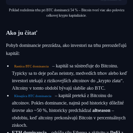
Príklad rozloženia trhu pri BTC dominancii 54 % – Bitcoin tvorí viac ako polovicu
celkovej krypto kapitalizácie.
Ako ju čítať
Pohyb dominancie prezrádza, ako investori na trhu prerozdeľujú
kapitál:
– kapitál sa sústreďuje do Bitcoinu.
Rastúca BTC dominancia
Typicky sa to deje počas neistoty, medvedích trhov alebo keď
investori utekajú z rizikovejších altcoinov do „krypto zlata“.
Altcoiny v tomto období bývajú slabšie ako BTC.
– kapitál preteká z Bitcoinu do
Klesajúca BTC dominancia
altcoinov. Pokles dominancie, najmä pod historicky dôležité
úrovne ako ~50 %, historicky predchádzal
altseason
–
obdobiu, keď altcoiny prekonávajú Bitcoin v percentuálnych
ziskoch.
ETH dominancia
– odráža silu Etherea a aktivitu v
DeFi
a