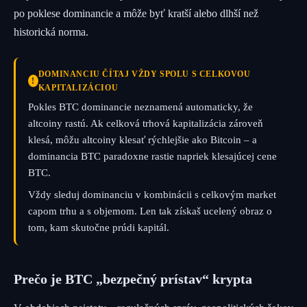
po poklese dominancie a môže byť kratší alebo dlhší než
historická norma.
DOMINANCIU ČÍTAJ VŽDY SPOLU S CELKOVOU
!
KAPITALIZÁCIOU
Pokles BTC dominancie neznamená automaticky, že
altcoiny rastú. Ak celková trhová kapitalizácia zároveň
klesá, môžu altcoiny klesať rýchlejšie ako Bitcoin – a
dominancia BTC paradoxne rastie napriek klesajúcej cene
BTC.
Vždy sleduj dominanciu v kombinácii s celkovým market
capom trhu a s objemom. Len tak získaš ucelený obraz o
tom, kam skutočne prúdi kapitál.
Prečo je BTC „bezpečný prístav“ krypta