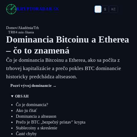
€
KRYPTORADAR
.SK
$
Kč
Domov
/
Akadémia
/
Trh
TRH
4 min čítania
Dominancia Bitcoinu a Etherea
– čo to znamená
Čo je dominancia Bitcoinu a Etherea, ako sa počíta z
trhovej kapitalizácie a prečo pokles BTC dominancie
historicky predchádza altseason.
Pozri vývoj dominancie →
OBSAH
Čo je dominancia?
Ako ju čítať
Dominancia a altseason
Prečo je BTC „bezpečný prístav“ krypta
Stablecoiny a skreslenie
Časté chyby