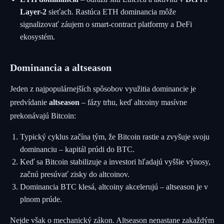
Layer-2
sieťach. Rastúca ETH dominancia môže
signalizovať záujem o smart-contract platformy a DeFi
ekosystém.
Dominancia a altseason
Jeden z najpopulárnejších spôsobov využitia dominancie je
predvídanie
altseason
– fázy trhu, keď altcoiny masívne
prekonávajú Bitcoin:
Typický cyklus začína tým, že Bitcoin rastie a zvyšuje svoju
dominanciu – kapitál prúdi do BTC.
Keď sa Bitcoin stabilizuje a investori hľadajú vyššie výnosy,
začnú presúvať zisky do altcoinov.
Dominancia BTC klesá, altcoiny akcelerujú – altseason je v
plnom prúde.
Nejde však o mechanický zákon. Altseason nenastane zakaždým