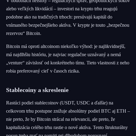
V obdobiach neistoty – regulačných správ, geopolitických šokov
alebo veľkých likvidácií – investori na krypto trhu reagujú
podobne ako na tradičných trhoch: presúvajú kapitál do
vnímaného bezpečnejšieho aktíva. V krypte je touto „bezpečnou
rezervou“ Bitcoin.
Bitcoin má oproti altcoinom niekoľko výhod: je najlikvidnejší,
má najdlhšiu históriu, je najviac regulačne uznávaný a nemá
„venture“ závislosť od konkrétneho tímu. Tieto vlastnosti z neho
robia preferovaný cieľ v časoch rizika.
Stablecoiny a skreslenie
Rastúci podiel stablecoinov (USDT, USDC a ďalšie) na
celkovom trhu postupne znižuje absolútny podiel BTC aj ETH –
nie preto, že by Bitcoin strácal na relevancii, ale preto, že
kapitalizácia celého trhu rastie o nové aktíva. Tento štrukturálny
posun treba mať na pamäti pri dlhodobom porovnaní