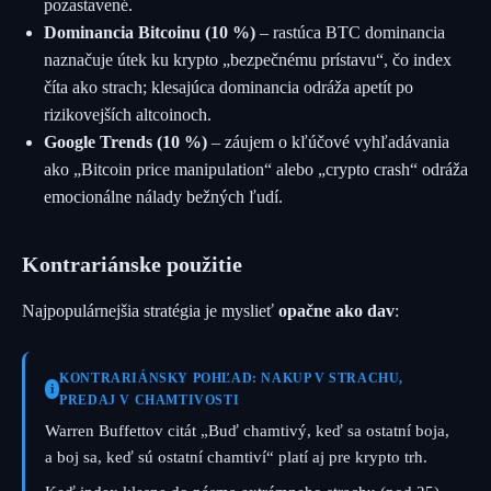
pozastavené.
Dominancia Bitcoinu (10 %)
– rastúca BTC dominancia
naznačuje útek ku krypto „bezpečnému prístavu“, čo index
číta ako strach; klesajúca dominancia odráža apetít po
rizikovejších altcoinoch.
Google Trends (10 %)
– záujem o kľúčové vyhľadávania
ako „Bitcoin price manipulation“ alebo „crypto crash“ odráža
emocionálne nálady bežných ľudí.
Kontrariánske použitie
Najpopulárnejšia stratégia je myslieť
opačne ako dav
:
KONTRARIÁNSKY POHĽAD: NAKUP V STRACHU,
i
PREDAJ V CHAMTIVOSTI
Warren Buffettov citát „Buď chamtivý, keď sa ostatní boja,
a boj sa, keď sú ostatní chamtiví“ platí aj pre krypto trh.