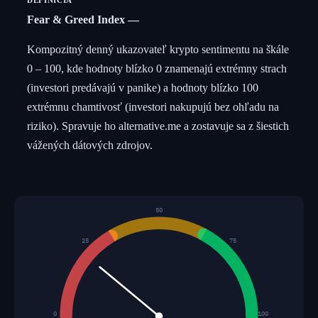
DEFINÍCIA
Fear & Greed Index
Kompozitný denný ukazovateľ krypto sentimentu na škále
0 – 100, kde hodnoty blízko 0 znamenajú extrémny strach
(investori predávajú v panike) a hodnoty blízko 100
extrémnu chamtivosť (investori nakupujú bez ohľadu na
riziko). Spravuje ho alternative.me a zostavuje sa z šiestich
vážených dátových zdrojov.
50
25
75
0
100