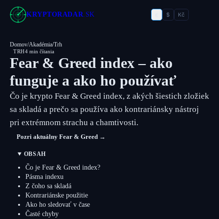
€
KRYPTORADAR
.SK
$
Kč
Domov
/
Akadémia
/
Trh
TRH
4 min čítania
Fear & Greed index – ako
funguje a ako ho používať
Čo je krypto Fear & Greed index, z akých šiestich zložiek
sa skladá a prečo sa používa ako kontrariánsky nástroj
pri extrémnom strachu a chamtivosti.
Pozri aktuálny Fear & Greed →
OBSAH
Čo je Fear & Greed index?
Pásma indexu
Z čoho sa skladá
Kontrariánske použitie
Ako ho sledovať v čase
Časté chyby