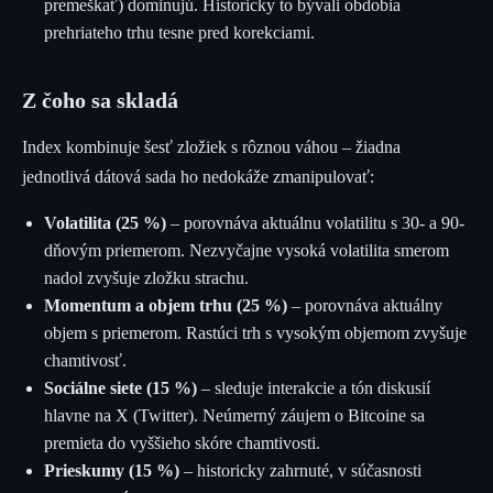
premeškať) dominujú. Historicky to bývali obdobia
prehriateho trhu tesne pred korekciami.
Z čoho sa skladá
Index kombinuje šesť zložiek s rôznou váhou – žiadna
jednotlivá dátová sada ho nedokáže zmanipulovať:
Volatilita (25 %)
– porovnáva aktuálnu volatilitu s 30- a 90-
dňovým priemerom. Nezvyčajne vysoká volatilita smerom
nadol zvyšuje zložku strachu.
Momentum a objem trhu (25 %)
– porovnáva aktuálny
objem s priemerom. Rastúci trh s vysokým objemom zvyšuje
chamtivosť.
Sociálne siete (15 %)
– sleduje interakcie a tón diskusií
hlavne na X (Twitter). Neúmerný záujem o Bitcoine sa
premieta do vyššieho skóre chamtivosti.
Prieskumy (15 %)
– historicky zahrnuté, v súčasnosti