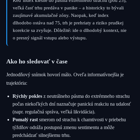
Keď index klesne do pásma extrémneho strachu (pod 25),
veľká časť trhu predáva v panike – a historicky to bývali
zaujímavé akumulačné zóny. Naopak, keď index
dlhodobo ostáva nad 75, trh je prehriaty a riziko prudkej
korekcie sa zvyšuje. Dôležité: ide o dlhodobý kontext, nie
o presný signál vstupu alebo výstupu.
Ako ho sledovať v čase
Jednodňový snímok hovorí málo. Oveľa informatívnejšia je
trajektória:
Rýchly pokles
z neutrálneho pásma do extrémneho strachu
počas niekoľkých dní naznačuje panickú reakciu na udalosť
(napr. regulačná správa, veľká likvidácia).
Pomalý rast
smerom od strachu k chamtivosti v priebehu
týždňov odráža postupnú zmenu sentimentu a môže
predchádzať silnejšiemu trhu.