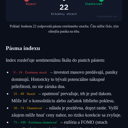
22
Strach
Chamtivosť
Extrémny strach
kryptoradar.sk
Príklad: hodnota 22 zodpovedá pásmu extrémneho strachu. Čím nižšie číslo, tým
silnejšia panika na trhu.
Pásma indexu
Index rozdeľuje sentimentálnu škálu do piatich pásiem:
– investori masovo predávajú, paniky
0 – 24 · Extrémny strach
dominujú. Historicky to bývali potenciálne nákupné
príležitosti, no nie záruka dna.
– opatrnosť prevažuje, trh je pod tlakom.
25 – 49 · Strach
Môže ísť o konsolidáciu alebo začiatok hlbšieho poklesu.
– nálada je pozitívna, dopyt rastie. Vyšší
50 – 74 · Chamtivosť
záujem môže hnať ceny nahor, no riziko korekcie sa zvyšuje.
– eufória a FOMO (strach
75 – 100 · Extrémna chamtivosť