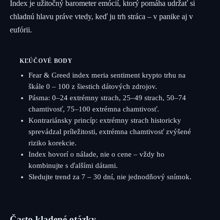
Index je užitočný barometer emócií, ktorý pomáha udržať si
chladnú hlavu práve vtedy, keď ju trh stráca – v panike aj v
eufórii.
KĽÚČOVÉ BODY
Fear & Greed index meria sentiment krypto trhu na
škále 0 – 100 z šiestich dátových zdrojov.
Pásma: 0–24 extrémny strach, 25–49 strach, 50–74
chamtivosť, 75–100 extrémna chamtivosť.
Kontrariánsky princíp: extrémny strach historicky
sprevádzal príležitosti, extrémna chamtivosť zvýšené
riziko korekcie.
Index hovorí o nálade, nie o cene – vždy ho
kombinujte s ďalšími dátami.
Sledujte trend za 7 – 30 dní, nie jednodňový snímok.
Často kladené otázky