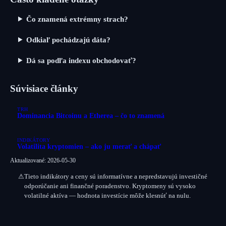
Čo znamená extrémny strach?
Odkiaľ pochádzajú dáta?
Dá sa podľa indexu obchodovať?
Súvisiace články
TRH
Dominancia Bitcoinu a Etherea – čo to znamená
INDIKÁTORY
Volatilita kryptomien – ako ju merať a chápať
Aktualizované: 2026-05-30
⚠
Tieto indikátory a ceny sú
informatívne
a nepredstavujú investičné
odporúčanie ani finančné poradenstvo. Kryptomeny sú vysoko
volatilné aktíva — hodnota investície môže klesnúť na nulu.