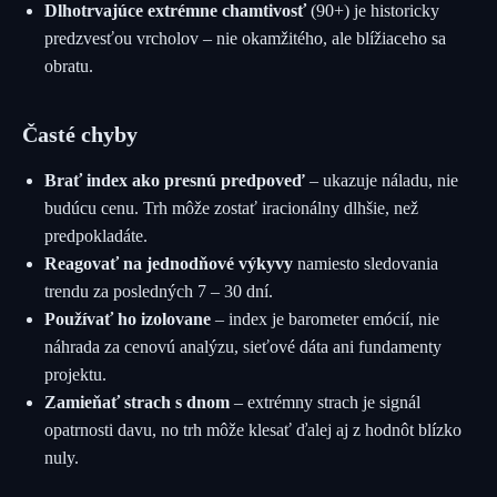
Dlhotrvajúce extrémne chamtivosť
(90+) je historicky
predzvesťou vrcholov – nie okamžitého, ale blížiaceho sa
obratu.
Časté chyby
Brať index ako presnú predpoveď
– ukazuje náladu, nie
budúcu cenu. Trh môže zostať iracionálny dlhšie, než
predpokladáte.
Reagovať na jednodňové výkyvy
namiesto sledovania
trendu za posledných 7 – 30 dní.
Používať ho izolovane
– index je barometer emócií, nie
náhrada za cenovú analýzu, sieťové dáta ani fundamenty
projektu.
Zamieňať strach s dnom
– extrémny strach je signál
opatrnosti davu, no trh môže klesať ďalej aj z hodnôt blízko
nuly.