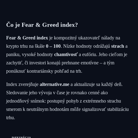
Čo je Fear & Greed index?
Fear & Greed index
je kompozitný ukazovateľ nálady na
krypto trhu na škále
0 – 100
. Nízke hodnoty odrážajú
strach
a
paniku, vysoké hodnoty
chamtivosť
a eufóriu. Jeho cieľom je
zachytiť, či investori konajú prehnane emotívne – a tým
ponúknuť kontrariánsky pohľad na trh.
Index zverejňuje
alternative.me
a aktualizuje sa každý deň.
Sledovanie jeho vývoja v čase je rovnako cenné ako
jednodňový snímok: postupný pohyb z extrémneho strachu
smerom k neutrálnym hodnotám môže signalizovať stabilizáciu
trhu.