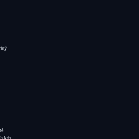
edný
h
hé.
h kríz.