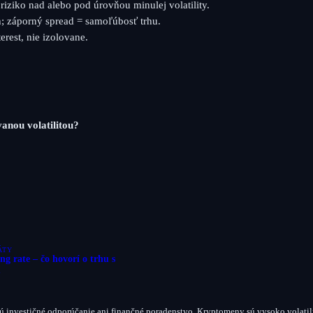
iziko nad alebo pod úrovňou minulej volatility.
h; záporný spread = samoľúbosť trhu.
rest, nie izolovane.
anou volatilitou?
ÁTY
ng rate – čo hovorí o trhu s
u
ú investičné odporúčanie ani finančné poradenstvo. Kryptomeny sú vysoko volati