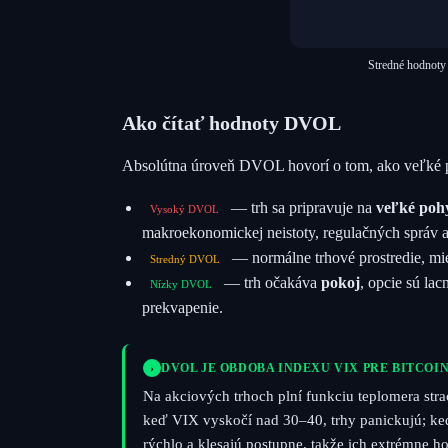
Stredné hodnoty 
Ako čítať hodnoty DVOL
Absolútna úroveň DVOL hovorí o tom, ako veľké p
— trh sa pripravuje na
veľké poh
Vysoký DVOL
makroekonomickej neistoty, regulačných správ a
— normálne trhové prostredie, mie
Stredný DVOL
— trh očakáva
pokoj
, opcie sú la
Nízky DVOL
prekvapenie.
›
DVOL JE OBDOBA INDEXU VIX PRE BITCOI
Na akciových trhoch plní funkciu teplomera str
keď VIX vyskočí nad 30–40, trhy panickujú; ke
rýchlo a klesajú postupne, takže ich extrémne h