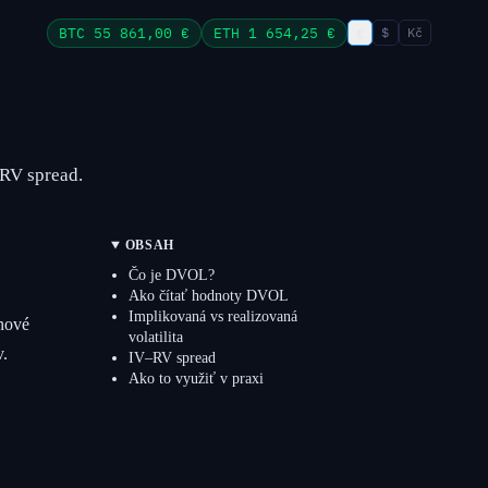
€
BTC
55 861,00 €
ETH
1 654,25 €
$
Kč
–RV spread.
OBSAH
Čo je DVOL?
Ako čítať hodnoty DVOL
Implikovaná vs realizovaná
inové
volatilita
v.
IV–RV spread
Ako to využiť v praxi