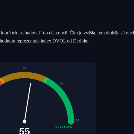
, ktorú trh „zabudoval“ do cien opcií. Čím je vyššia, tým drahšie sú opci
o hodnotu reprezentuje index DVOL od Deribitu.
50
75
100
55
Neistota