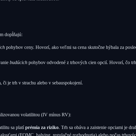
om dopĺňajú:
ých
pohybov ceny. Hovorí, ako veľmi sa cena skutočne hýbala za posl
anie
budúcich
pohybov odvodené z trhových cien opcií. Hovorí, čo tr
či je trh v strachu alebo v sebauspokojení.
alizovanou volatilitou (IV mínus RV):
litu sa platí
prémia za riziko
. Trh sa obáva a zaistenie opciami je dra
udalosťami (FOMC, halving, regulačné rozhodnutia) alebo počas trhovýc