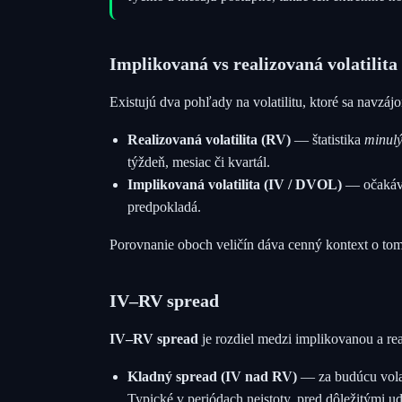
Implikovaná vs realizovaná volatilita
Existujú dva pohľady na volatilitu, ktoré sa navzáj
Realizovaná volatilita (RV)
— štatistika
minul
týždeň, mesiac či kvartál.
Implikovaná volatilita (IV / DVOL)
— očakáv
predpokladá.
Porovnanie oboch veličín dáva cenný kontext o tom, 
IV–RV spread
IV–RV spread
je rozdiel medzi implikovanou a re
Kladný spread (IV nad RV)
— za budúcu volati
Typické v periódach neistoty, pred dôležitými 