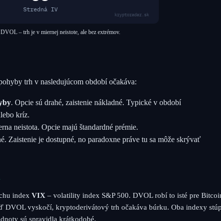
Stredná IV
kryptoradar.sk
DVOL – trh je v miernej neistote, ale bez extrémov.
ohyby trh v nasledujúcom období očakáva:
yby
. Opcie sú drahé, zaistenie nákladné. Typické v období
lebo kríz.
rna neistota. Opcie majú štandardné prémie.
cné. Zaistenie je dostupné, no paradoxne práve tu sa môže skrývať
N
achu index
VIX
– volatility index S&P 500. DVOL robí to isté pre Bitcoi
ď DVOL vyskočí, kryptoderivátový trh očakáva búrku. Oba indexy stú
odnoty sú spravidla krátkodobé.