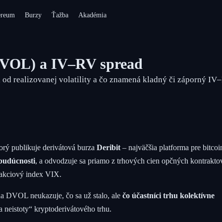
ereum
Burzy
Ťažba
Akadémia
(DVOL) a IV–RV spread
i od realizovanej volatility a čo znamená kladný či záporný IV
torý publikuje derivátová burza
Deribit
– najväčšia platforma pre bitco
 budúcnosti
, a odvodzuje sa priamo z trhových cien opčných kontrakto
 akciový index VIX.
teda DVOL neukazuje, čo sa už stalo, ale
čo účastníci trhu kolektívne
 a neistoty“ kryptoderivátového trhu.