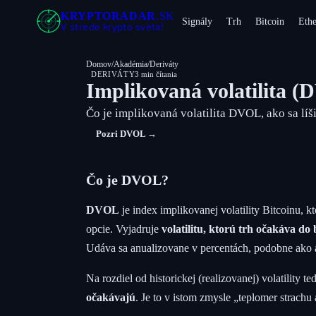
KRYPTORADAR
.SK
Signály
Trh
Bitcoin
Eth
V strede krypto sveta!
Domov
/
Akadémia
/
Deriváty
DERIVÁTY
3 min čítania
Implikovaná volatilita 
Čo je implikovaná volatilita DVOL, ako sa líš
Pozri DVOL →
Čo je DVOL?
DVOL
je index implikovanej volatility Bitcoinu, k
opcie. Vyjadruje
volatilitu, ktorú trh očakáva do
Udáva sa anualizovane v percentách, podobne ako
Na rozdiel od historickej (realizovanej) volatility 
očakávajú
. Je to v istom zmysle „teplomer strachu