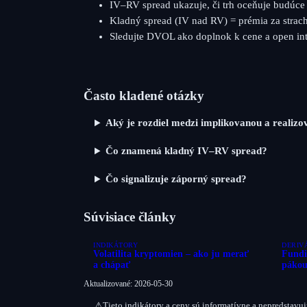
IV–RV spread ukazuje, či trh oceňuje budúce r
Kladný spread (IV nad RV) = prémia za strac
Sledujte DVOL ako doplnok k cene a open inte
Často kladené otázky
Aký je rozdiel medzi implikovanou a realizov
Čo znamená kladný IV–RV spread?
Čo signalizuje záporný spread?
Súvisiace články
INDIKÁTORY
DERIV
Volatilita kryptomien – ako ju merať
Fundi
a chápať
páko
Aktualizované: 2026-05-30
⚠
Tieto indikátory a ceny sú
informatívne
a nepredstavuj