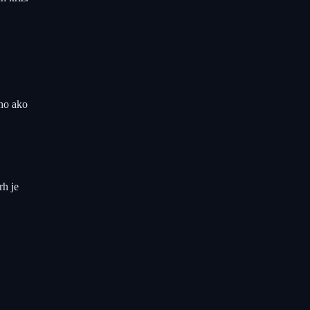
 ho ako
rh je