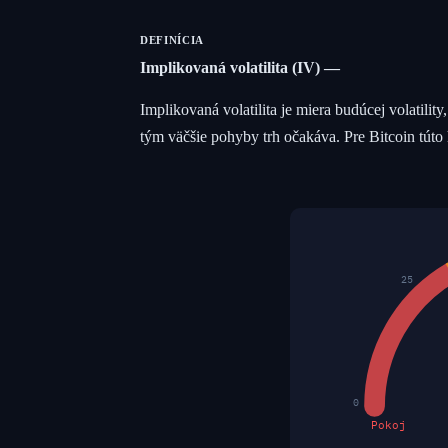
DEFINÍCIA
Implikovaná volatilita (IV)
Implikovaná volatilita je miera budúcej volatility
tým väčšie pohyby trh očakáva. Pre Bitcoin tút
25
0
Pokoj