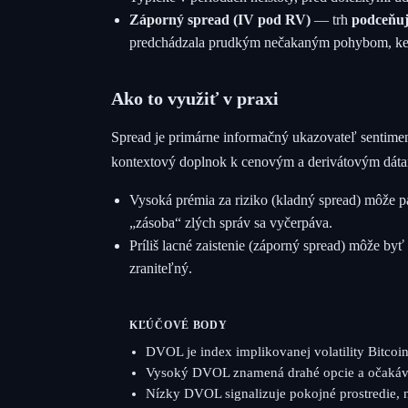
Záporný spread (IV pod RV)
— trh
podceňuj
predchádzala prudkým nečakaným pohybom, keď 
Ako to využiť v praxi
Spread je primárne informačný ukazovateľ sentiment
kontextový doplnok k cenovým a derivátovým dát
Vysoká prémia za riziko (kladný spread) môže 
„zásoba“ zlých správ sa vyčerpáva.
Príliš lacné zaistenie (záporný spread) môže by
zraniteľný.
KĽÚČOVÉ BODY
DVOL je index implikovanej volatility Bitcoi
Vysoký DVOL znamená drahé opcie a očakáv
Nízky DVOL signalizuje pokojné prostredie, 