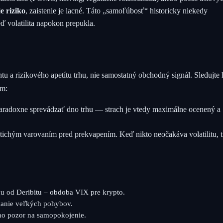
e riziko
, zaistenie je lacné. Táto „samoľúbosť“ historicky niekedy
volatilita napokon prepukla.
u a rizikového apetítu trhu, nie samostatný obchodný signál. Sledujte
am:
paradoxne sprevádzať dno trhu — strach je vtedy maximálne ocenený a
ť tichým varovaním pred prekvapením. Keď nikto neočakáva volatilitu, t
nu od Deribitu – obdoba VIX pre krypto.
anie veľkých pohybov.
no pozor na samopokojenie.